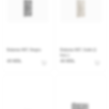
Balama H07, Negru
Balama H07, Satin (1
buc.)
40 MDL
40 MDL