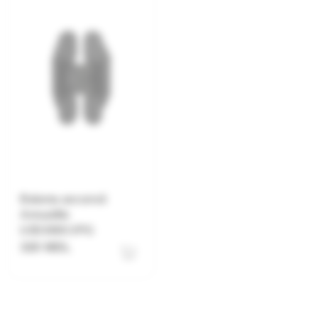
Balama ascunsă
Armadillo
U3D3000.VPG
320 MDL