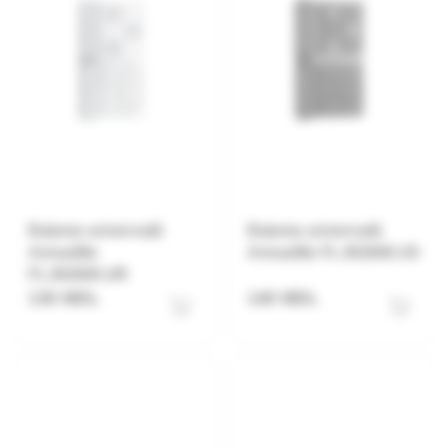
Balama universală
Balama universală
Armadillo
Armadillo FL.IN3800.US
FL.IN3800.UR
130 MDL
140 MDL