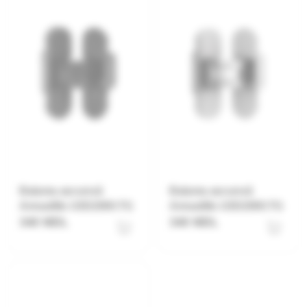
Balama ascunsă
Balama ascunsă
Armadillo U3D2000.TG
Armadillo U3D2000.TG
340 MDL
340 MDL