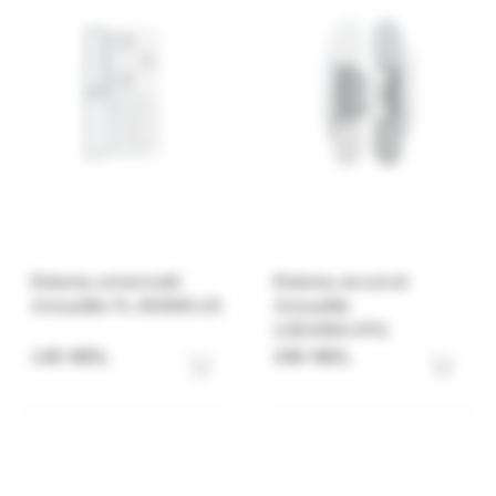
Balama universală
Balama ascunsă
Armadillo FL.IN3800.US
Armadillo
U3D3000.VPG
140 MDL
290 MDL