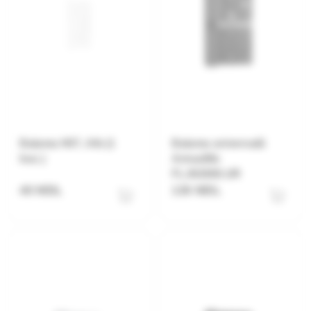
Balama H07, Alb (1
Balama universală
buc.)
Armadillo
FL.IN3800.UR
40 MDL
130 MDL