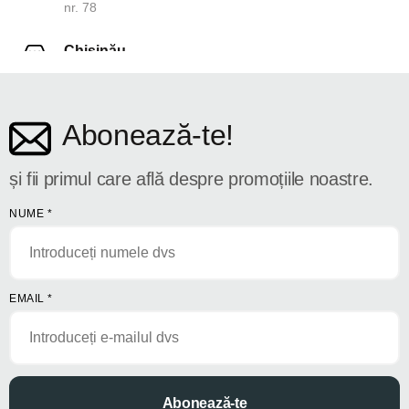
nr. 78
Chișinău
str. Dosoftei 142
Abonează-te!
și fii primul care află despre promoțiile noastre.
NUME
*
EMAIL
*
Abonează-te