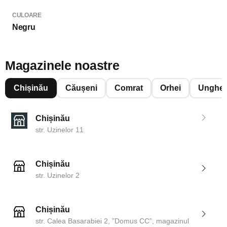
CULOARE
Negru
Magazinele noastre
Chișinău
Căușeni
Comrat
Orhei
Unghen
Chișinău
str. Uzinelor 11
Chișinău
str. Uzinelor 2
Chișinău
str. Calea Basarabiei 2, ”Domus CC”, magazinul