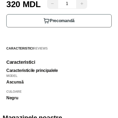
320 MDL
−
+
Precomandă
CARACTERISTICI
REVIEWS
Caracteristici
Caracteristicile principalele
MODEL
Ascunsă
CULOARE
Negru
Magazinele noastre