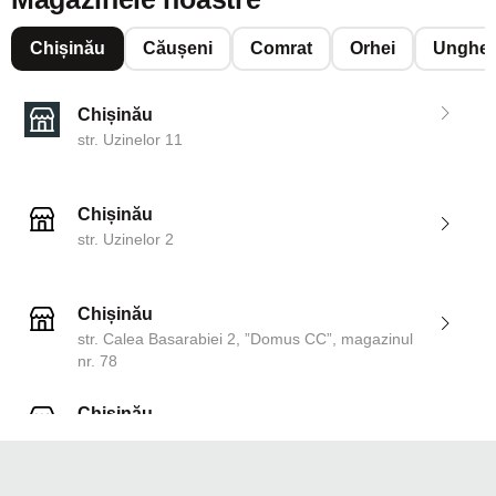
Chișinău
Căușeni
Comrat
Orhei
Unghen
Chișinău
str. Uzinelor 11
Chișinău
str. Uzinelor 2
Chișinău
str. Calea Basarabiei 2, ”Domus CC”, magazinul
nr. 78
Chișinău
str. Dosoftei 142