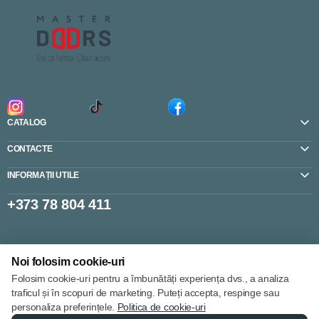
CATALOG
CONTACTE
INFORMAȚII UTILE
+373 78 804 411
Setări cookie-uri
Noi folosim cookie-uri
Politica de cookie-uri
Folosim cookie-uri pentru a îmbunătăți experiența dvs., a analiza
traficul și în scopuri de marketing. Puteți accepta, respinge sau
personaliza preferințele.
Politica de cookie-uri