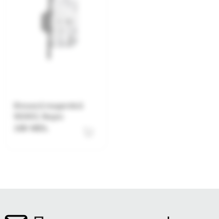
Broască magentică
W2403, Negru
180 MDL