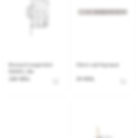
Broască magentică
Zăvor ușă îngropat
W2403, Alb
180 MDL
30 MDL