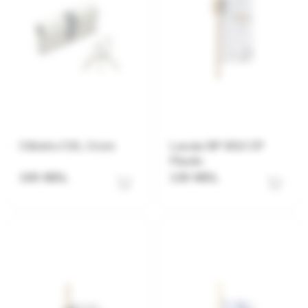
Cilindru C01, Crom
Lacata NP W10 CP
Plastic
100 MDL
130 MDL