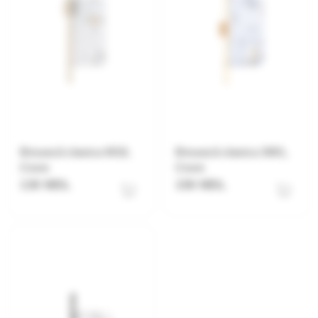
Broască clasica W10,
Broască clasica 3001,
Crom
Crom
130 MDL
150 MDL