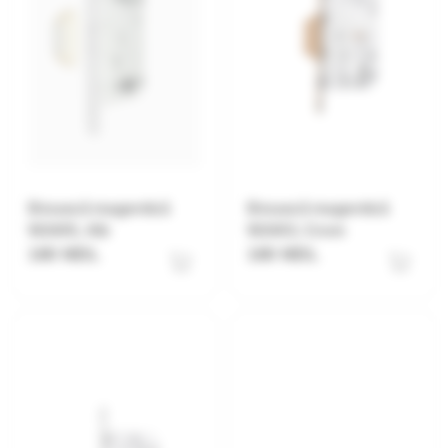
Broască magentică
Broască magentică
W2405, Alb
W2403, Crom
180 MDL
180 MDL