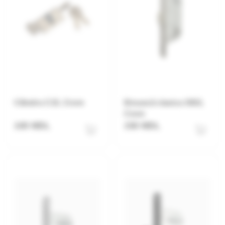
Cilindru C15, Crom
Broască clasica 3002,
Crom
100 MDL
150 MDL