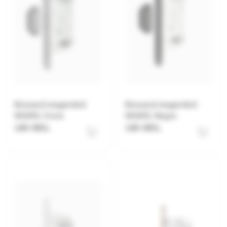
Broască magentică
Broască magentică
W2405, Crom
W2405, Negru
180 MDL
180 MDL