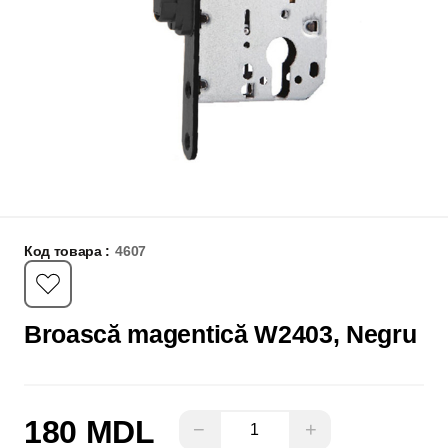
Код товара :
4607
Broască magentică W2403, Negru
180 MDL
−
+