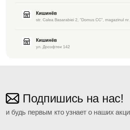
Кишинёв
str. Calea Basarabiei 2, ”Domus CC”, magazinul nr.
Кишинёв
ул. Дософтеи 142
Подпишись на нас!
и будь первым кто узнает о наших акц