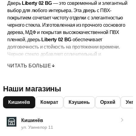
Дверь
Liberty 02 BG
— это современный и элегантный
выбор для любого интерьера. Эта дверь с ПВХ-
покрытием сочетает чистоту отделки с элегантностью
черного стекла. Изготовленная из прочного соснового
дерева, МДФ и покрытая высококачественной ПВХ
пленкой, дверь
Liberty 02 BG
обеспечивает
долговечность и стойкость на протяжении времени.
Черное стекло добавляет отличительный и
современный элемент дизайну, обеспечивая
ЧИТАТЬ БОЛЬШЕ
элегантную фильтрацию света. Универсальное
открытие двери позволяет легко интегрировать её в
различные интерьерные конфигурации, идеально
Наши магазины
адаптируясь к потребностям каждого пространства.
Выбирая дверь
Liberty 02 BG
, вы добавите стильный и
Кишинёв
Комрат
Кэушень
Орхей
Унг
элегантный акцент в ваш дом.
Больше моделей можно найти в
Master Doors
!
Кишинёв
ул. Узинелор 11