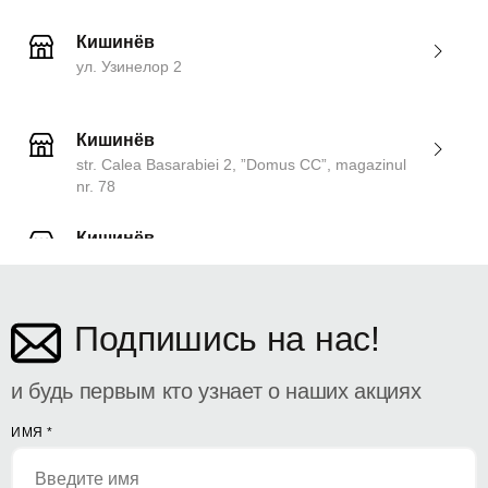
Кишинёв
ул. Узинелор 2
Кишинёв
str. Calea Basarabiei 2, ”Domus CC”, magazinul
nr. 78
Кишинёв
ул. Дософтеи 142
Подпишись на нас!
и будь первым кто узнает о наших акциях
ИМЯ
*