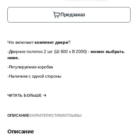
Предзаказ
Что включает
комплект двери
?
-Дверное полотно 2 шт. (Ш 600 x В 2000) -
можно выбрать
ниже.
-Регулируемая коробка
-Наличник с одной стороны
Наличник для второй стороны и добор для дверной коробки
ЧИТАТЬ БОЛЬШЕ
можно выбратъ в разделе
“Дополнительные опции”
, если
толщина стены не позволяет закрыть её только наличниками.
ОПИСАНИЕ
ХАРАКТЕРИСТИКИ
ОТЗЫВЫ
*комплект не включает ручку, замок и петли — их можно
Описание
выбрать в разделе “Добавить к заказу”