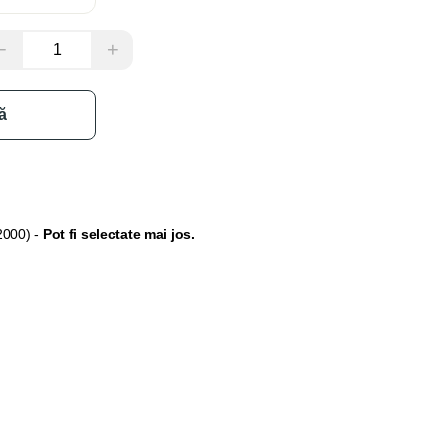
−
+
ă
2000) -
Pot fi selectate mai jos.
extensia pentru tocul ușii se selectează din secțiunea
"
Opțiuni
 grosimea peretelui nu permite să fie acoperită doar cu pervazuri.
și balamale, acestea pot fi selectate din secțiunea "Adaugă