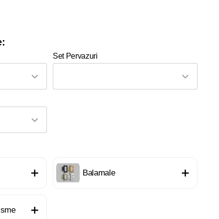
e:
Set Pervazuri
Balamale
nisme