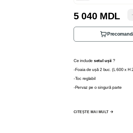
5 040 MDL
Precomand
Ce include
setul ușii
?
-Foaia de ușă 2 buc. (L 600 x H 
-Toc reglabil
-Pervaz pe o singură parte
Pervazul pentru partea a două și 
suplimentare"
, în cazul în care
CITEȘTE MAI MULT
*
Nu se include mâner, broască 