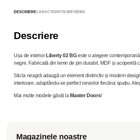
DESCRIERE
CARACTERISTICI
REVIEWS
Descriere
Ușa de interior
Liberty 02 BG
este o alegere contemporană și
negre. Fabricată din lemn de pin durabil, MDF și acoperită c
Sticla neagră adaugă un element distinctiv și modern designul
interioare, adaptându-se perfect nevoilor fiecărui spațiu. A
Mai multe modele găsiți la
Master Doors
!
Magazinele noastre