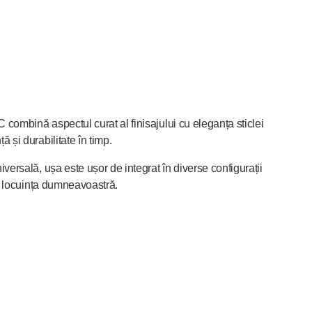
 combină aspectul curat al finisajului cu eleganța sticlei
ă și durabilitate în timp.
versală, ușa este ușor de integrat în diverse configurații
în locuința dumneavoastră.