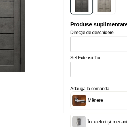
Produse suplimentar
Direcție de deschidere
Set Extensii Toc
Adaugă la comandă:
Mânere
Încuietori și meca