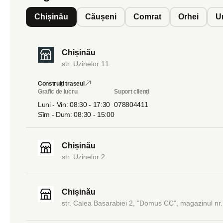
Chișinău
Căușeni
Comrat
Orhei
U
Chișinău
str. Uzinelor 11
Construiți traseul
Grafic de lucru
Suport clienți
Luni - Vin: 08:30 - 17:30
078804411
Sîm - Dum: 08:30 - 15:00
Chișinău
str. Uzinelor 2
Chișinău
str. Calea Basarabiei 2, ”Domus CC”, magazinul nr.