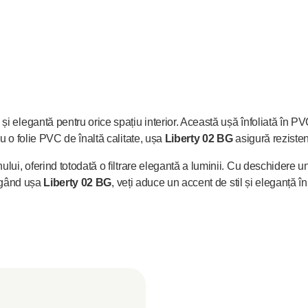
la comandă"
 elegantă pentru orice spațiu interior. Această ușă înfoliată în PVC
u o folie PVC de înaltă calitate, ușa
Liberty 02 BG
asigură rezistenț
ui, oferind totodată o filtrare elegantă a luminii. Cu deschidere uni
legând ușa
Liberty 02 BG
, veți aduce un accent de stil și eleganță 