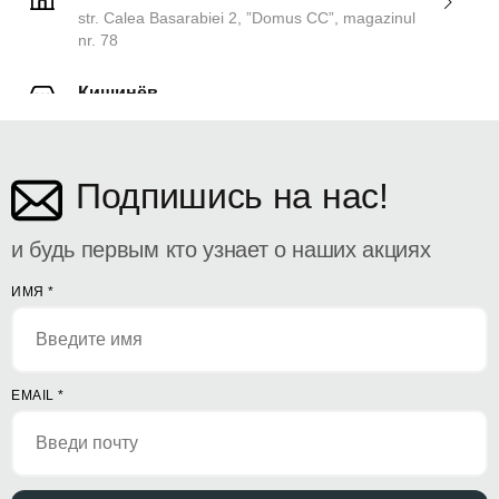
str. Calea Basarabiei 2, ”Domus CC”, magazinul
nr. 78
Кишинёв
ул. Дософтеи 142
Подпишись на нас!
и будь первым кто узнает о наших акциях
ИМЯ
*
EMAIL
*