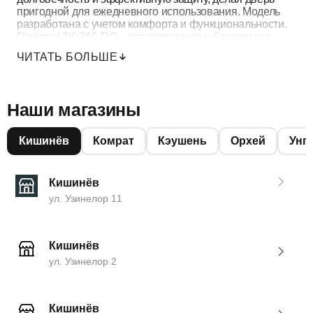
пригодной для ежедневного использования. Модель
разработана с учетом комфорта и функциональности.
Diplomat 3K‑366‑DQ – это эстетичное и безопасное
решение для входа в дом.
ЧИТАТЬ БОЛЬШЕ
Наши магазины
Кишинёв
Комрат
Кэушень
Орхей
Унг
Кишинёв
ул. Узинелор 11
Кишинёв
ул. Узинелор 2
Кишинёв