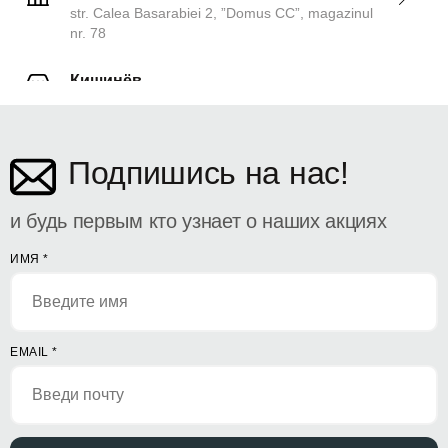
str. Calea Basarabiei 2, ”Domus CC”, magazinul
nr. 78
Кишинёв
ул. Дософтеи 142
Подпишись на нас!
и будь первым кто узнает о наших акциях
ИМЯ
*
EMAIL
*