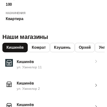
100
НАЗНАЧЕНИЯ
Квартира
Наши магазины
Кишинёв
Комрат
Кэушень
Орхей
Унг
Кишинёв
ул. Узинелор 11
Кишинёв
ул. Узинелор 2
Кишинёв