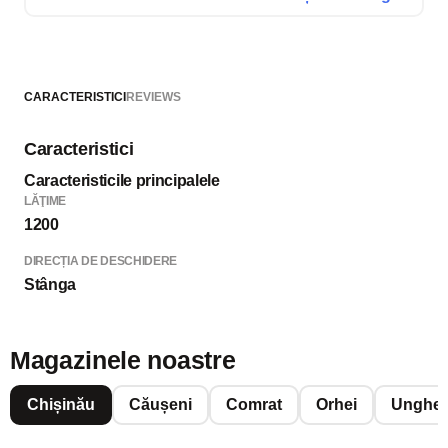
CARACTERISTICI
REVIEWS
Caracteristici
Caracteristicile principalele
LĂŢIME
1200
DIRECȚIA DE DESCHIDERE
Stânga
Magazinele noastre
Chișinău
Căușeni
Comrat
Orhei
Unghen