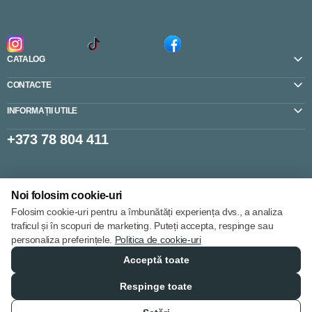
CATALOG
CONTACTE
INFORMAȚII UTILE
+373 78 804 411
Setări cookie-uri
Noi folosim cookie-uri
Politica de cookie-uri
Folosim cookie-uri pentru a îmbunătăți experiența dvs., a analiza
traficul și în scopuri de marketing. Puteți accepta, respinge sau
personaliza preferințele.
Politica de cookie-uri
Acceptă toate
© 2013 – 2026
Respinge toate