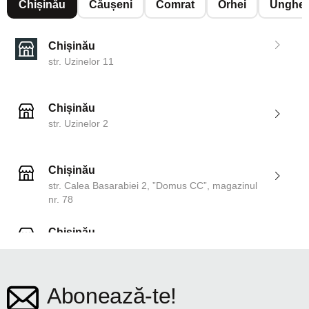
Chișinău
Căușeni
Comrat
Orhei
Unghen
Chișinău
str. Uzinelor 11
Chișinău
str. Uzinelor 2
Chișinău
str. Calea Basarabiei 2, ”Domus CC”, magazinul
nr. 78
Chișinău
str. Dosoftei 142
Abonează-te!