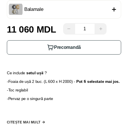
Balamale
11 060 MDL
−
+
Precomandă
Ce include
setul ușii
?
-Foaia de ușă 2 buc. (L 600 x H 2000)
-
Pot fi selectate mai jos.
-Toc reglabil
-Pervaz pe o singură parte
Pervazul pentru partea a două și extensia pentru tocul ușii se
selectează din secțiunea
"
Opțiuni suplimentare"
,
în cazul în
CITEȘTE MAI MULT
care grosimea peretelui nu permite să fie acoperită doar cu