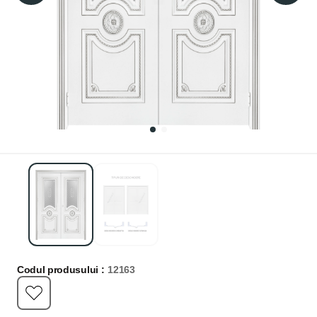
Codul produsului :
12163