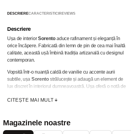
pervazuri.
DESCRIERE
CARACTERISTICI
REVIEWS
*
Nu se include mâner, broască și balamale, acestea pot fi
Descriere
selectate din secțiunea "Adaugă la comandă"
Ușa de interior
Sorento
aduce rafinament și eleganță în
orice încăpere. Fabricată din lemn de pin de cea mai înaltă
calitate, această ușă îmbină tradiția artizanală cu designul
contemporan.
Vopsită într-o nuanță caldă de vanilie cu accente aurii
subtile, ușa
Sorento
strălucește și adaugă un element de
lux discret în interiorul dumneavoastră. Ușa oferă o notă de
transparență și lumină naturală în încăpere.
CITEȘTE MAI MULT
Magazinele noastre