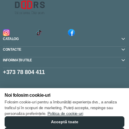
CATALOG
CONTACTE
INFORMAȚII UTILE
+373 78 804 411
Setări cookie-uri
Noi folosim cookie-uri
Politica de cookie-uri
Folosim cookie-uri pentru a îmbunătăți experiența dvs., a analiza
traficul și în scopuri de marketing. Puteți accepta, respinge sau
personaliza preferințele.
Politica de cookie-uri
Acceptă toate
© 2013 – 2026