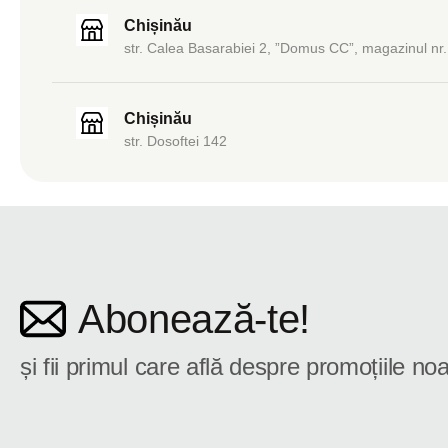
Chișinău
str. Calea Basarabiei 2, ”Domus CC”, magazinul nr.
Chișinău
str. Dosoftei 142
Abonează-te!
și fii primul care află despre promoțiile noa