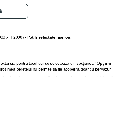
ă
900 x H 2000) -
Pot fi selectate mai jos.
extensia pentru tocul ușii se selectează din secțiunea
"Opțiuni
 grosimea peretelui nu permite să fie acoperită doar cu pervazuri.
și balamale, acestea pot fi selectate din secțiunea "Adaugă