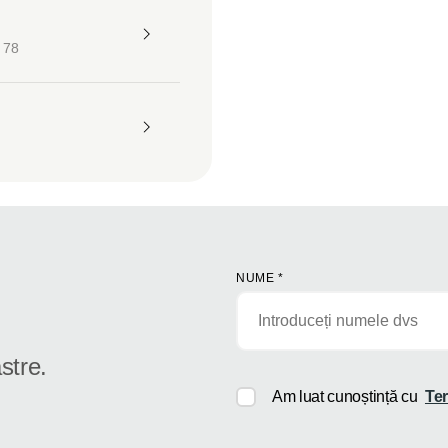
 78
NUME
*
stre.
Am luat cunoștință cu
Ter