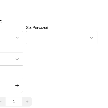
e:
Set Pervazuri
−
+