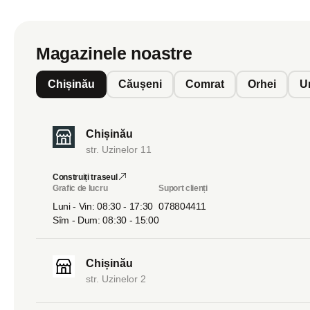
Magazinele noastre
Chișinău
Căușeni
Comrat
Orhei
U
Chișinău
str. Uzinelor 11
Construiți traseul
Grafic de lucru
Suport clienți
Luni - Vin: 08:30 - 17:30
078804411
Sîm - Dum: 08:30 - 15:00
Chișinău
str. Uzinelor 2