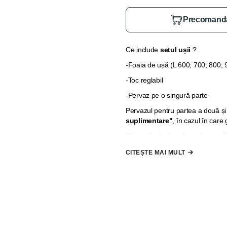
Precomand
Ce include
setul ușii
?
-Foaia de ușă (L 600; 700; 800; 
-Toc reglabil
-Pervaz pe o singură parte
Pervazul pentru partea a două și 
suplimentare"
, în cazul în care
*
Nu se include mâner, broască 
la comandă"
CITEȘTE MAI MULT