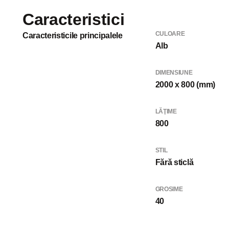
Caracteristici
CULOARE
Caracteristicile principalele
Alb
DIMENSIUNE
2000 x 800 (mm)
LĂŢIME
800
STIL
Fără sticlă
GROSIME
40