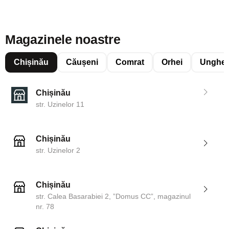
Magazinele noastre
Chișinău
Căușeni
Comrat
Orhei
Unghen
Chișinău
str. Uzinelor 11
Chișinău
str. Uzinelor 2
Chișinău
str. Calea Basarabiei 2, ”Domus CC”, magazinul
nr. 78