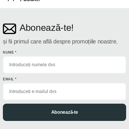
Chișinău
str. Dosoftei 142
Abonează-te!
și fii primul care află despre promoțiile noastre.
NUME
*
EMAIL
*
Abonează-te