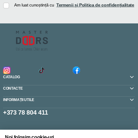
Am luat cunoștință cu
Termenii și Politica de confidențialitate
CATALOG
CONTACTE
INFORMAȚII UTILE
+373 78 804 411
Setări cookie-uri
Noi folosim cookie-uri