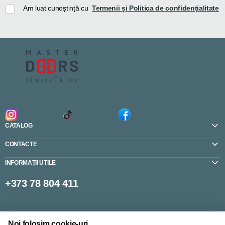
Am luat cunoștință cu
Termenii și Politica de confidențialitate
CATALOG
CONTACTE
INFORMAȚII UTILE
+373 78 804 411
Setări cookie-uri
Noi folosim cookie-uri