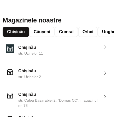
Magazinele noastre
Chișinău
Căușeni
Comrat
Orhei
Unghen
Chișinău
str. Uzinelor 11
Chișinău
str. Uzinelor 2
Chișinău
str. Calea Basarabiei 2, ”Domus CC”, magazinul
nr. 78