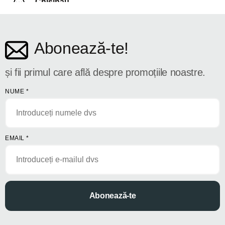
Chișinău
str. Dosoftei 142
Abonează-te!
și fii primul care află despre promoțiile noastre.
NUME
*
EMAIL
*
Abonează-te