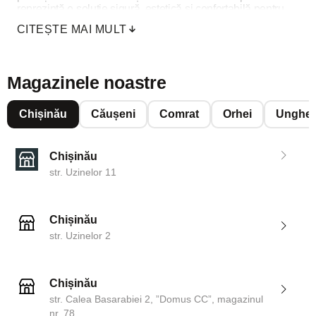
reprezintă o soluție sigură, estetică și confortabilă pentru
intrarea în apartament.
CITEȘTE MAI MULT
Magazinele noastre
Chișinău
Căușeni
Comrat
Orhei
Unghen
Chișinău
str. Uzinelor 11
Chișinău
str. Uzinelor 2
Chișinău
str. Calea Basarabiei 2, ”Domus CC”, magazinul
nr. 78