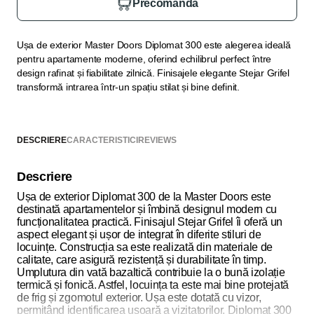
Precomandă
Ușa de exterior Master Doors Diplomat 300 este alegerea ideală
pentru apartamente moderne, oferind echilibrul perfect între
design rafinat și fiabilitate zilnică. Finisajele elegante Stejar Grifel
transformă intrarea într-un spațiu stilat și bine definit.
DESCRIERE
CARACTERISTICI
REVIEWS
Descriere
Ușa de exterior Diplomat 300 de la Master Doors este
destinată apartamentelor și îmbină designul modern cu
funcționalitatea practică. Finisajul Stejar Grifel îi oferă un
aspect elegant și ușor de integrat în diferite stiluri de
locuințe. Construcția sa este realizată din materiale de
calitate, care asigură rezistență și durabilitate în timp.
Umplutura din vată bazaltică contribuie la o bună izolație
termică și fonică. Astfel, locuința ta este mai bine protejată
de frig și zgomotul exterior. Ușa este dotată cu vizor,
permițând identificarea ușoară a vizitatorilor. Diplomat 300