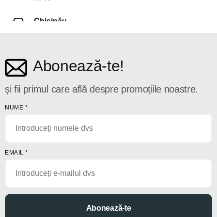
Chișinău
str. Dosoftei 142
Abonează-te!
și fii primul care află despre promoțiile noastre.
NUME
*
EMAIL
*
Abonează-te