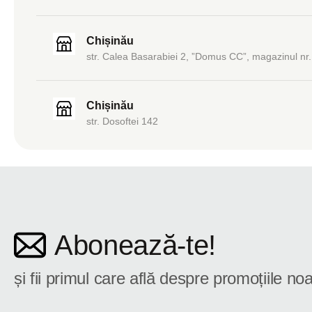
Chișinău
str. Calea Basarabiei 2, ”Domus CC”, magazinul nr.
Chișinău
str. Dosoftei 142
Abonează-te!
și fii primul care află despre promoțiile noa