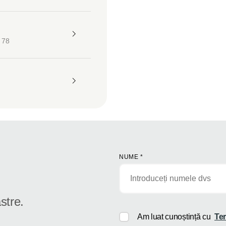
 78
NUME
*
stre.
Am luat cunoștință cu
Ter