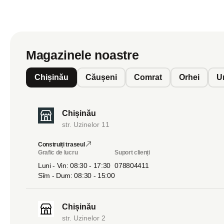
Magazinele noastre
Chișinău
Căușeni
Comrat
Orhei
U
Chișinău
str. Uzinelor 11
Construiți traseul
Grafic de lucru
Suport clienți
Luni - Vin: 08:30 - 17:30
078804411
Sîm - Dum: 08:30 - 15:00
Chișinău
str. Uzinelor 2