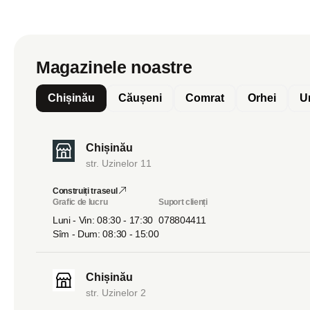
Magazinele noastre
Chișinău
Căușeni
Comrat
Orhei
U
Chișinău
str. Uzinelor 11
Construiți traseul
Grafic de lucru
Suport clienți
Luni - Vin: 08:30 - 17:30
078804411
Sîm - Dum: 08:30 - 15:00
Chișinău
str. Uzinelor 2