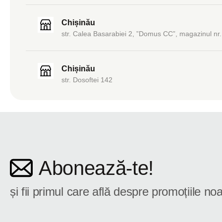
Chișinău
str. Calea Basarabiei 2, ”Domus CC”, magazinul nr.
Chișinău
str. Dosoftei 142
Abonează-te!
și fii primul care află despre promoțiile noa