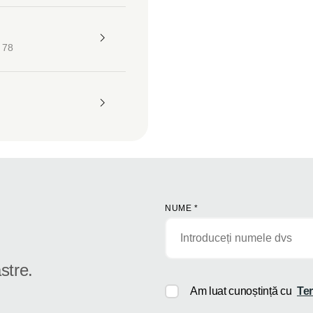
 78
NUME
*
stre.
Am luat cunoștință cu
Ter