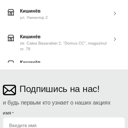
Кишинёв
ул. Узинелор 2
Кишинёв
str. Calea Basarabiei 2, ”Domus CC”, magazinul
nr. 78
Кишинёв
ул. Дософтеи 142
Подпишись на нас!
и будь первым кто узнает о наших акциях
ИМЯ
*