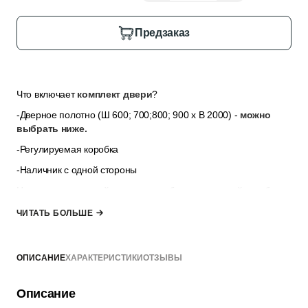
Предзаказ
Что включает
комплект двери
?
-Дверное полотно (Ш 600; 700;800; 900 x В 2000) -
можно
выбрать ниже.
-Регулируемая коробка
-Наличник с одной стороны
Наличник для второй стороны и добор для дверной коробки
можно выбратъ в разделе
“Дополнительные опции”
, если
ЧИТАТЬ БОЛЬШЕ
толщина стены не позволяет закрыть её только наличниками.
*комплект не включает ручку, замок и петли — их можно
выбрать в разделе “Добавить к заказу”
ОПИСАНИЕ
ХАРАКТЕРИСТИКИ
ОТЗЫВЫ
Описание