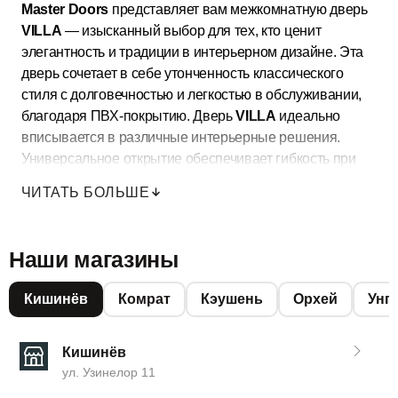
Master Doors
представляет вам межкомнатную дверь
VILLA
— изысканный выбор для тех, кто ценит
элегантность и традиции в интерьерном дизайне. Эта
дверь сочетает в себе утонченность классического
стиля с долговечностью и легкостью в обслуживании,
благодаря ПВХ-покрытию. Дверь
VILLA
идеально
вписывается в различные интерьерные решения.
Универсальное открытие обеспечивает гибкость при
установке, а высокое качество материалов
ЧИТАТЬ БОЛЬШЕ
гарантирует долгосрочные инвестиции в эстетику и
функциональность вашего дома.
Больше моделей межкомнатных и входных дверей вы
Наши магазины
найдете в
Master Doors
.
Кишинёв
Комрат
Кэушень
Орхей
Унг
Кишинёв
ул. Узинелор 11