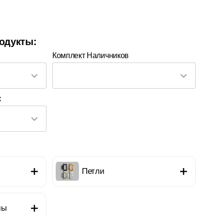
одукты:
Комплект Наличников
к
Петли
мы