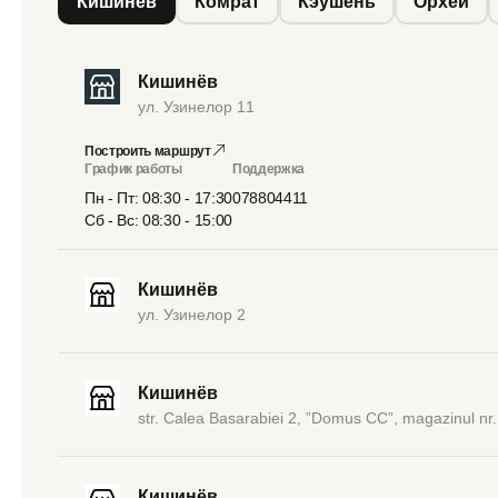
Кишинёв
Комрат
Кэушень
Орхей
Кишинёв
ул. Узинелор 11
Построить маршрут
График работы
Поддержка
Пн - Пт: 08:30 - 17:30
078804411
Сб - Вс: 08:30 - 15:00
Кишинёв
ул. Узинелор 2
Кишинёв
str. Calea Basarabiei 2, ”Domus CC”, magazinul nr.
Кишинёв