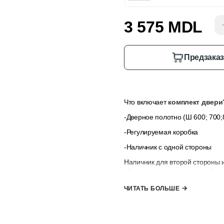
3 575 MDL
Предзака
Что включает
комплект двери
-Дверное полотно (Ш 600; 700;8
-Регулируемая коробка
-Наличник с одной стороны
Наличник для второй стороны 
“Дополнительные опции”
, е
наличниками.
ЧИТАТЬ БОЛЬШЕ
*комплект не включает ручк
к заказу”