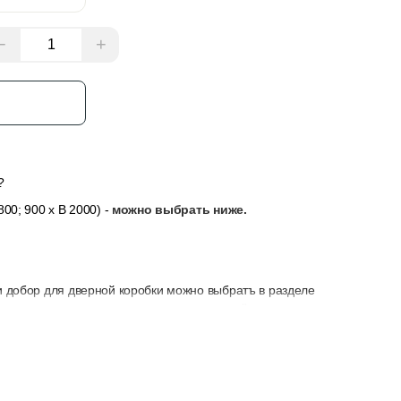
−
+
з
?
00; 900 x В 2000) -
можно выбрать ниже.
и добор для дверной коробки можно выбратъ в разделе
сли толщина стены не позволяет закрыть её только
у, замок и петли — их можно выбрать в разделе “Добавить