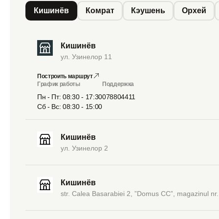
Кишинёв
Комрат
Кэушень
Орхей
Кишинёв
ул. Узинелор 11
Построить маршрут
График работы
Поддержка
Пн - Пт: 08:30 - 17:30
078804411
Сб - Вс: 08:30 - 15:00
Кишинёв
ул. Узинелор 2
Кишинёв
str. Calea Basarabiei 2, ”Domus CC”, magazinul nr.