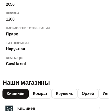
2050
ШИРИНА
1200
НАПРАВЛЕНИЕ ОТКРЫВАНИЯ
Право
ТИП ОТКРЫТИЯ
Наружная
DESTINAȚIE
Casă la sol
Наши магазины
Кишинёв
Комрат
Кэушень
Орхей
Унг
Кишинёв