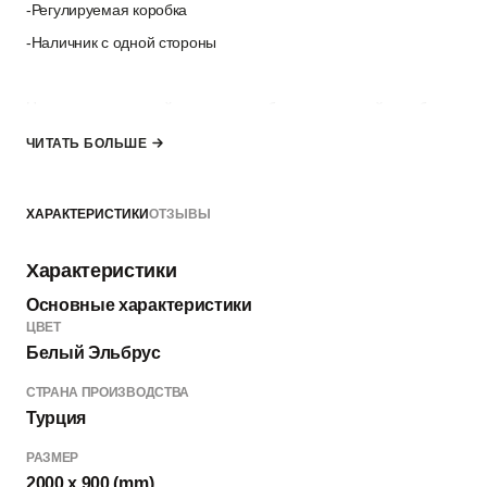
-Регулируемая коробка
-Наличник с одной стороны
Наличник для второй стороны и добор для дверной коробки
можно выбратъ в разделе
“Дополнительные опции”
, если
ЧИТАТЬ БОЛЬШЕ
толщина стены не позволяет закрыть её только наличниками.
ХАРАКТЕРИСТИКИ
ОТЗЫВЫ
*комплект не включает ручку, замок и петли — их можно
выбрать в разделе “Добавить к заказу”
Характеристики
Основные характеристики
ЦВЕТ
Белый Эльбрус
СТРАНА ПРОИЗВОДСТВА
Турция
РАЗМЕР
2000 x 900 (mm)