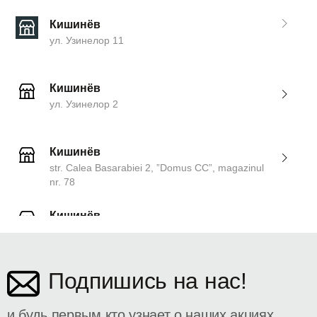
Кишинёв
ул. Узинелор 11
Кишинёв
ул. Узинелор 2
Кишинёв
str. Calea Basarabiei 2, ”Domus CC”, magazinul
nr. 78
Кишинёв
ул. Дософтеи 142
Подпишись на нас!
и будь первым кто узнает о наших акциях