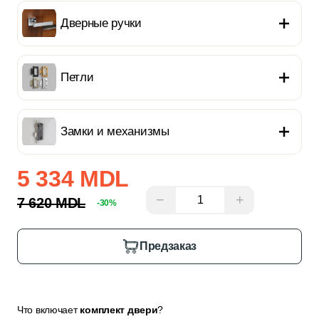
Дверные ручки
Петли
Замки и механизмы
5 334 MDL
−
+
7 620 MDL
-30%
Предзаказ
Что включает
комплект двери
?