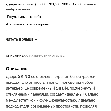
-Дверное полотно (Ш 600; 700;800; 900
x
В 2000) -
можно
выбрать ниже.
-Регулируемая коробка
-Наличник с одной стороны
Наличник для второй стороны и добор для дверной коробки
можно выбратъ в разделе
“Дополнительные опции”
,
если
ЧИТАТЬ БОЛЬШЕ
толщина стены не позволяет закрыть её только наличниками.
*комплект не включает ручку, замок и петли — их можно
выбрать в разделе “Добавить к заказу”
ОПИСАНИЕ
ХАРАКТЕРИСТИКИ
ОТЗЫВЫ
Описание
Дверь
SKIN 3
со стеклом, покрытая белой краской,
придаёт элегантность и наполняет светом любой
интерьер. Её современный дизайн, подчеркнутый
стеклянными панелями, создаёт идеальный баланс
между эстетикой и функциональностью. Идеально
подходит для современных пространств, позволяя