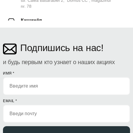
str. Calea Basarabiei 2, ”Domus CC”, magazinul
nr. 78
Кишинёв
ул. Дософтеи 142
Подпишись на нас!
и будь первым кто узнает о наших акциях
ИМЯ
*
EMAIL
*