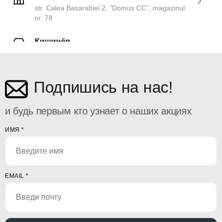
str. Calea Basarabiei 2, ”Domus CC”, magazinul
nr. 78
Кишинёв
ул. Дософтеи 142
Подпишись на нас!
и будь первым кто узнает о наших акциях
ИМЯ
*
EMAIL
*