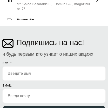
str. Calea Basarabiei 2, ”Domus CC”, magazinul
nr. 78
Кишинёв
ул. Дософтеи 142
Подпишись на нас!
и будь первым кто узнает о наших акциях
ИМЯ
*
EMAIL
*