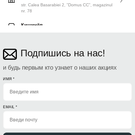
str. Calea Basarabiei 2, ”Domus CC”, magazinul
nr. 78
Кишинёв
ул. Дософтеи 142
Подпишись на нас!
и будь первым кто узнает о наших акциях
ИМЯ
*
EMAIL
*