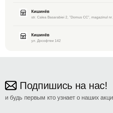
Кишинёв
str. Calea Basarabiei 2, ”Domus CC”, magazinul nr.
Кишинёв
ул. Дософтеи 142
Подпишись на нас!
и будь первым кто узнает о наших акц