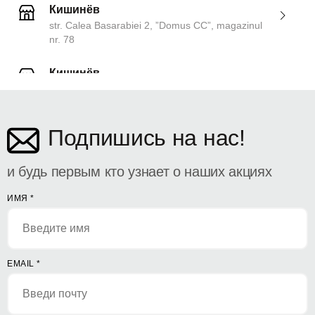
Кишинёв
str. Calea Basarabiei 2, ”Domus CC”, magazinul
nr. 78
Кишинёв
ул. Дософтеи 142
Подпишись на нас!
и будь первым кто узнает о наших акциях
ИМЯ
*
EMAIL
*