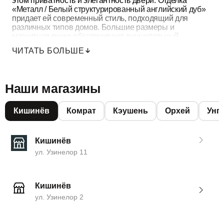
этом приватность и элегантность двери. Отделка
«Металл / Белый структурированный английский дуб»
придает ей современный стиль, подходящий для
различных типов домов. Большие размеры и
магнитная ручка обеспечивают внушительный
внешний вид, надежное закрытие и удобную установку
ЧИТАТЬ БОЛЬШЕ
с левой стороны.
Наши магазины
Кишинёв
Комрат
Кэушень
Орхей
Унг
Кишинёв
ул. Узинелор 11
Кишинёв
ул. Узинелор 2