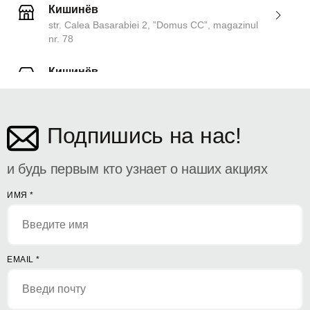
Кишинёв
str. Calea Basarabiei 2, ”Domus CC”, magazinul
nr. 78
Кишинёв
ул. Дософтеи 142
Подпишись на нас!
и будь первым кто узнает о наших акциях
ИМЯ
*
EMAIL
*