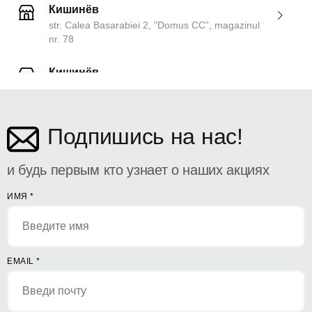
Кишинёв
str. Calea Basarabiei 2, ”Domus CC”, magazinul
nr. 78
Кишинёв
ул. Дософтеи 142
Подпишись на нас!
и будь первым кто узнает о наших акциях
ИМЯ
*
EMAIL
*