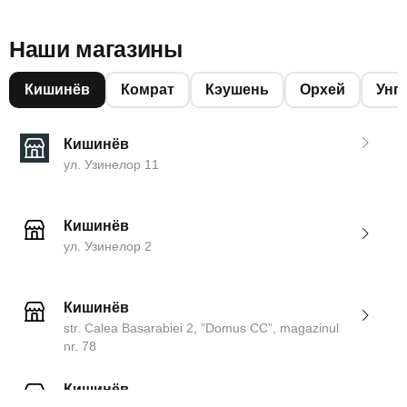
Наши магазины
Кишинёв
Комрат
Кэушень
Орхей
Унг
Кишинёв
ул. Узинелор 11
Кишинёв
ул. Узинелор 2
Кишинёв
str. Calea Basarabiei 2, ”Domus CC”, magazinul
nr. 78
Кишинёв