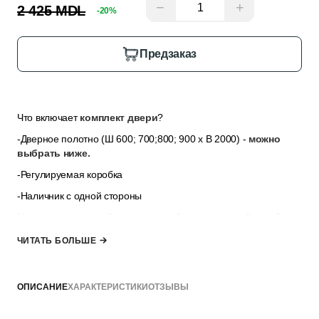
−
+
2 425 MDL
-20%
Предзаказ
Что включает
комплект двери
?
-Дверное полотно (Ш 600; 700;800; 900
x
В 2000) -
можно
выбрать ниже.
-Регулируемая коробка
-Наличник с одной стороны
Наличник для второй стороны и добор для дверной коробки
можно выбратъ в разделе
“Дополнительные опции”
,
если
ЧИТАТЬ БОЛЬШЕ
толщина стены не позволяет закрыть её только наличниками.
*комплект не включает ручку, замок и петли — их можно
выбрать в разделе “Добавить к заказу”
ОПИСАНИЕ
ХАРАКТЕРИСТИКИ
ОТЗЫВЫ