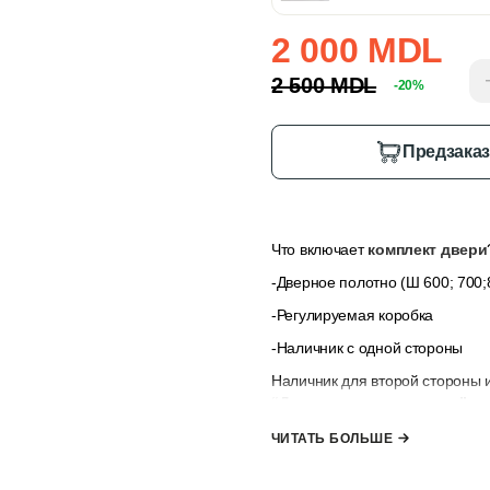
2 000 MDL
2 500 MDL
-20%
Предзака
Что включает
комплект двери
-Дверное полотно (Ш 600; 700;
-Регулируемая коробка
-Наличник с одной стороны
Наличник для второй стороны 
“Дополнительные опции”
,
ес
наличниками.
ЧИТАТЬ БОЛЬШЕ
*комплект не включает ручк
к заказу”