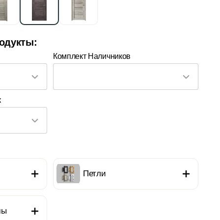
одукты:
Комплект Наличников
к
Петли
мы