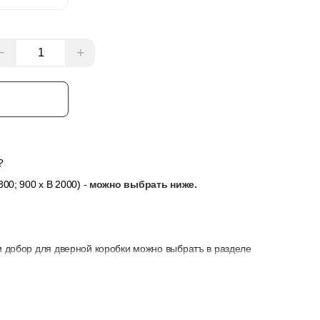
−
+
з
?
800; 900
x
В 2000) -
можно выбрать ниже.
и добор для дверной коробки можно выбратъ в разделе
ли толщина стены не позволяет закрыть её только
у, замок и петли — их можно выбрать в разделе “Добавить