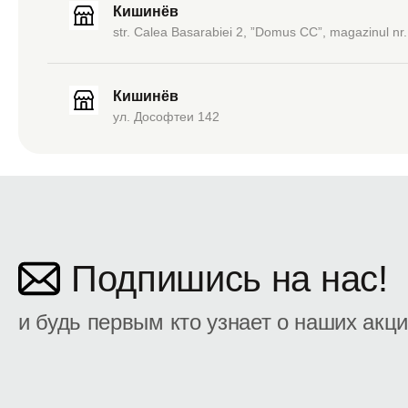
Кишинёв
str. Calea Basarabiei 2, ”Domus CC”, magazinul nr.
Кишинёв
ул. Дософтеи 142
Подпишись на нас!
и будь первым кто узнает о наших акц