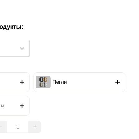
одукты:
Петли
мы
−
+