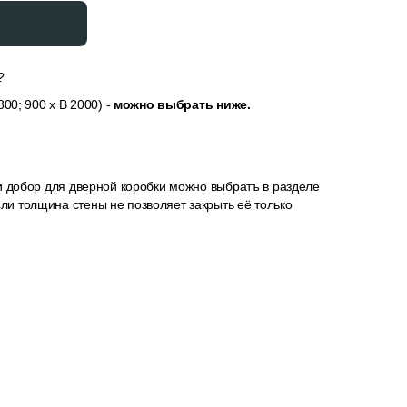
?
00; 900 x В 2000) -
можно выбрать ниже.
и добор для дверной коробки можно выбратъ в разделе
сли толщина стены не позволяет закрыть её только
у, замок и петли — их можно выбрать в разделе “Добавить