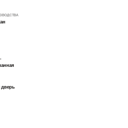
ИЗВОДСТВА
жан
Ь
ванная
 дверь