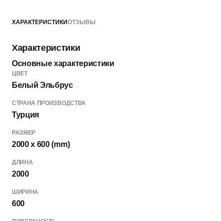
ХАРАКТЕРИСТИКИ
ОТЗЫВЫ
*комплект не включает ручку, замок и петли — их можно
выбрать в разделе “Добавить к заказу”
Характеристики
Основные характеристики
ЦВЕТ
Белый Эльбрус
СТРАНА ПРОИЗВОДСТВА
Турция
РАЗМЕР
2000 x 600 (mm)
ДЛИНА
2000
ШИРИНА
600