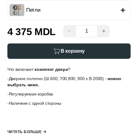
Петли
4 375 MDL
−
+
В корзину
Что включает
комплект двери
?
-Дверное полотно (Ш 600; 700;800; 900 x В 2000) -
можно
выбрать ниже.
-Регулируемая коробка
-Наличник с одной стороны
Наличник для второй стороны и добор для дверной коробки
можно выбратъ в разделе
“Дополнительные опции”
, если
ЧИТАТЬ БОЛЬШЕ
толщина стены не позволяет закрыть её только наличниками.