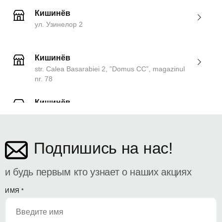
Кишинёв
ул. Узинелор 2
Кишинёв
str. Calea Basarabiei 2, ”Domus CC”, magazinul
nr. 78
Кишинёв
ул. Дософтеи 142
Подпишись на нас!
и будь первым кто узнает о наших акциях
ИМЯ
*