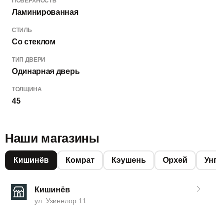
ПОВЕРХНОСТЬ
Ламинированная
СТИЛЬ
Со стеклом
ТИП ДВЕРИ
Одинарная дверь
ТОЛЩИНА
45
Наши магазины
Кишинёв
Комрат
Кэушень
Орхей
Унг
Кишинёв
ул. Узинелор 11