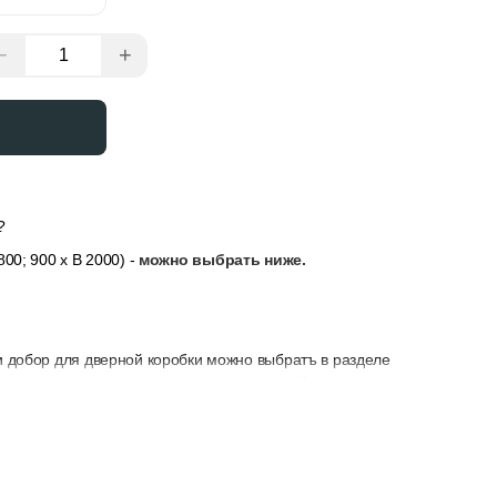
−
+
?
800; 900
x
В 2000) -
можно выбрать ниже.
и добор для дверной коробки можно выбратъ в разделе
ли толщина стены не позволяет закрыть её только
у, замок и петли — их можно выбрать в разделе “Добавить