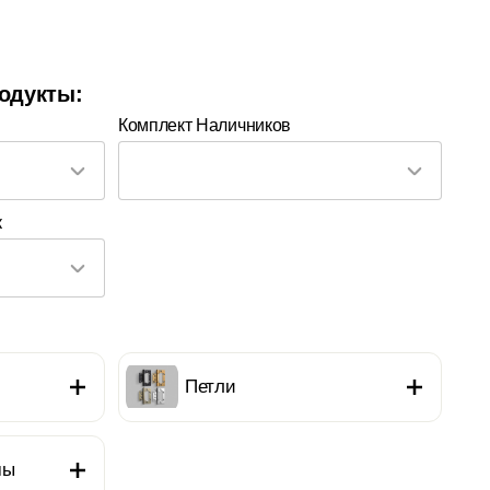
одукты:
Комплект Наличников
к
Петли
мы