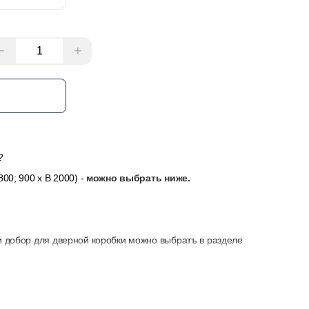
−
+
з
?
00; 900 x В 2000) -
можно выбрать ниже.
и добор для дверной коробки можно выбратъ в разделе
сли толщина стены не позволяет закрыть её только
у, замок и петли — их можно выбрать в разделе “Добавить