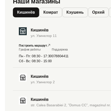
Наши магазины
Кишинёв
Комрат
Кэушень
Орхей
Кишинёв
ул. Узинелор 11
Построить маршрут
График работы
Поддержка
Пн - Пт: 08:30 - 17:30
078804411
Сб - Вс: 08:30 - 15:00
Кишинёв
ул. Узинелор 2
Кишинёв
str. Calea Basarabiei 2, ”Domus CC”, magazinul nr.