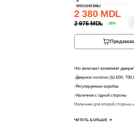
2 380 MDL
2 975 MDL
-20%
Предзака
Что включает
комплект двери
-Дверное полотно (Ш 600; 700;8
-Регулируемая коробка
-Наличник с одной стороны
Наличник для второй стороны 
“Дополнительные опции”
, е
наличниками.
ЧИТАТЬ БОЛЬШЕ
*комплект не включает ручк
к заказу”