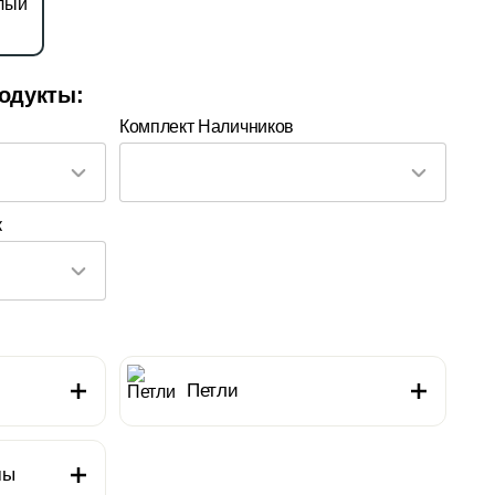
одукты:
Комплект Наличников
к
Петли
мы