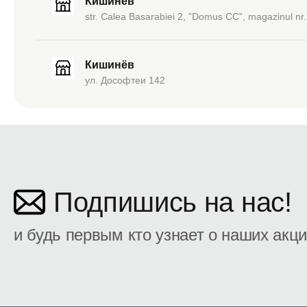
Кишинёв
str. Calea Basarabiei 2, ”Domus CC”, magazinul nr.
Кишинёв
ул. Дософтеи 142
Подпишись на нас!
и будь первым кто узнает о наших акц