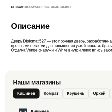
ОПИСАНИЕ
ХАРАКТЕРИСТИКИ
ОТЗЫВЫ
Описание
Дверь Diplomat 527 — это прочная дверь, разработанн
прочными петлями для повышения устойчивости. Два за
Отделка Venge снаружи и White внутри легко вписывают
Наши магазины
Кишинёв
Комрат
Кэушень
Орхей
Кишинёв