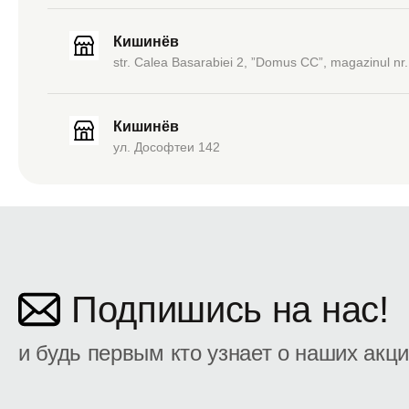
Кишинёв
str. Calea Basarabiei 2, ”Domus CC”, magazinul nr.
Кишинёв
ул. Дософтеи 142
Подпишись на нас!
и будь первым кто узнает о наших акц