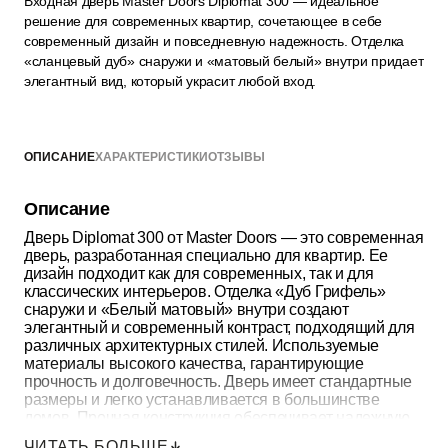
Входная дверь Master Doors Diplomat 300 — идеальное
решение для современных квартир, сочетающее в себе
современный дизайн и повседневную надежность. Отделка
«сланцевый дуб» снаружи и «матовый белый» внутри придает
элегантный вид, который украсит любой вход.
ОПИСАНИЕ
ХАРАКТЕРИСТИКИ
ОТЗЫВЫ
Описание
Дверь Diplomat 300 от Master Doors — это современная
дверь, разработанная специально для квартир. Ее
дизайн подходит как для современных, так и для
классических интерьеров. Отделка «Дуб Грифель»
снаружи и «Белый матовый» внутри создают
элегантный и современный контраст, подходящий для
различных архитектурных стилей. Используемые
материалы высокого качества, гарантирующие
прочность и долговечность. Дверь имеет стандартные
размеры и легко устанавливается в большинстве
домов. Прочная конструкция обеспечивает надежную
работу в повседневной эксплуатации и повышает
ЧИТАТЬ БОЛЬШЕ