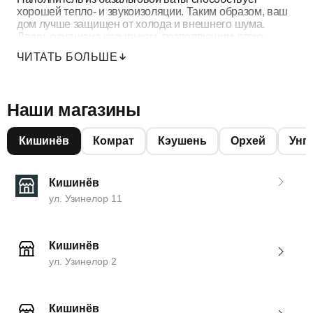
хорошей тепло- и звукоизоляции. Таким образом, ваш
дом лучше защищен от холода и внешнего шума.
Дверь оснащена козырьком, позволяющим легко
идентифицировать посетителей. Diplomat 300 – это
ЧИТАТЬ БОЛЬШЕ
безопасное, эстетичное и комфортное решение для
входа в квартиру.
Наши магазины
Кишинёв
Комрат
Кэушень
Орхей
Унг
Кишинёв
ул. Узинелор 11
Кишинёв
ул. Узинелор 2
Кишинёв