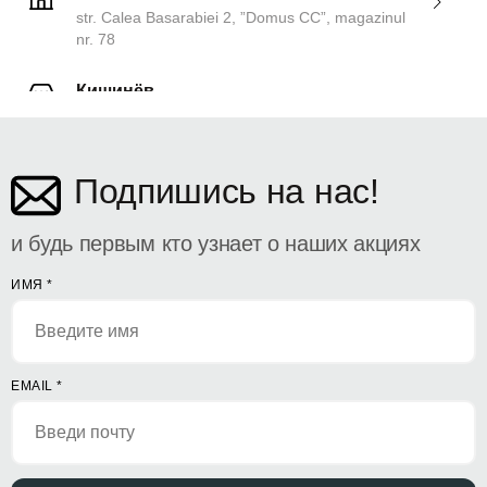
str. Calea Basarabiei 2, ”Domus CC”, magazinul
nr. 78
Кишинёв
ул. Дософтеи 142
Подпишись на нас!
и будь первым кто узнает о наших акциях
ИМЯ
*
EMAIL
*