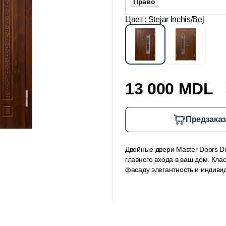
Право
Цвет
: Stejar Inchis/Bej
13 000 MDL
Предзака
Двойные двери Master Doors Di
главного входа в ваш дом. Кл
фасаду элегантность и индиви