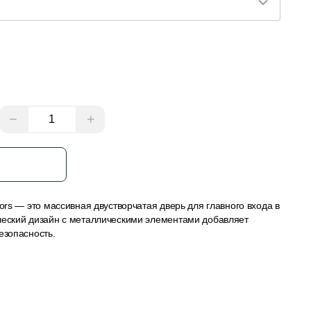
−
+
з
oors — это массивная двустворчатая дверь для главного входа в
ческий дизайн с металлическими элементами добавляет
езопасность.