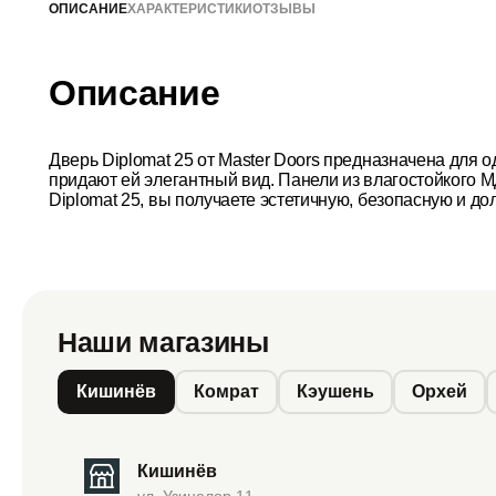
ОПИСАНИЕ
ХАРАКТЕРИСТИКИ
ОТЗЫВЫ
Описание
Дверь Diplomat 25 от Master Doors предназначена для 
придают ей элегантный вид. Панели из влагостойкого 
Diplomat 25, вы получаете эстетичную, безопасную и 
Наши магазины
Кишинёв
Комрат
Кэушень
Орхей
Кишинёв
ул. Узинелор 11