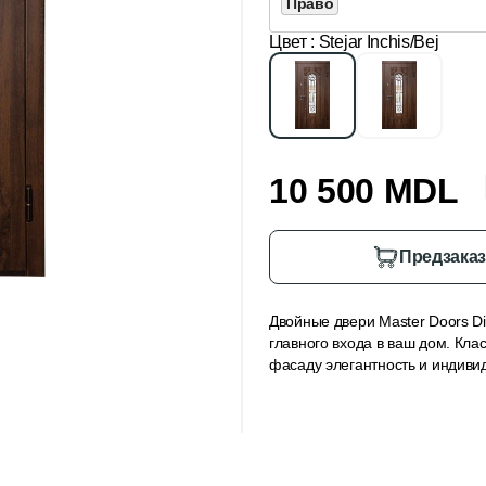
Право
Цвет
: Stejar Inchis/Bej
10 500 MDL
Предзака
Двойные двери Master Doors Di
главного входа в ваш дом. Кл
фасаду элегантность и индиви