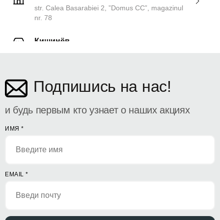
str. Calea Basarabiei 2, ”Domus CC”, magazinul
nr. 78
Кишинёв
ул. Дософтеи 142
Подпишись на нас!
и будь первым кто узнает о наших акциях
ИМЯ
*
EMAIL
*