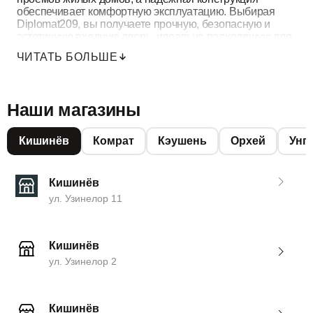
обеспечивает комфортную эксплуатацию. Выбирая
Diplomat209, вы получаете прочную, безопасную и
эстетичную входную дверь, идеально подходящую для
защиты и завершения оформления входа в ваш дом.
ЧИТАТЬ БОЛЬШЕ
Наши магазины
Кишинёв
Комрат
Кэушень
Орхей
Унг
Кишинёв
ул. Узинелор 11
Кишинёв
ул. Узинелор 2
Кишинёв