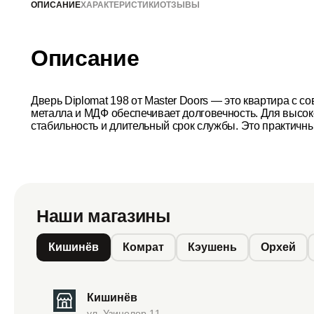
ОПИСАНИЕ
ХАРАКТЕРИСТИКИ
ОТЗЫВЫ
Описание
Дверь Diplomat 198 от Master Doors — это квартира с 
металла и МДФ обеспечивает долговечность. Для высо
стабильность и длительный срок службы. Это практичн
Наши магазины
Кишинёв
Комрат
Кэушень
Орхей
Кишинёв
ул. Узинелор 11