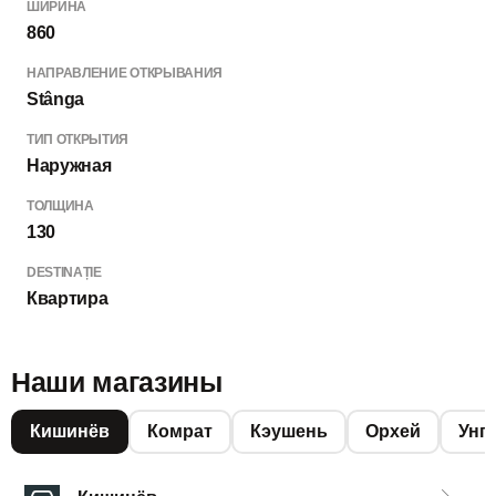
ШИРИНА
860
НАПРАВЛЕНИЕ ОТКРЫВАНИЯ
Stânga
ТИП ОТКРЫТИЯ
Наружная
ТОЛЩИНА
130
DESTINAȚIE
Квартира
Наши магазины
Кишинёв
Комрат
Кэушень
Орхей
Унг