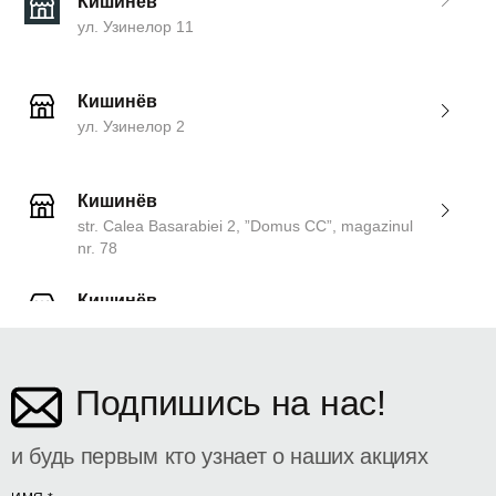
Кишинёв
ул. Узинелор 11
Кишинёв
ул. Узинелор 2
Кишинёв
str. Calea Basarabiei 2, ”Domus CC”, magazinul
nr. 78
Кишинёв
ул. Дософтеи 142
Подпишись на нас!
и будь первым кто узнает о наших акциях